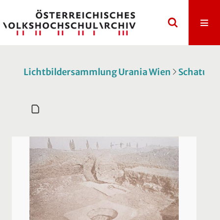
Lichtbildersammlung Urania Wien
Schatull