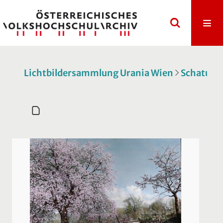
Lichtbildersammlung Urania Wien
Schatulle