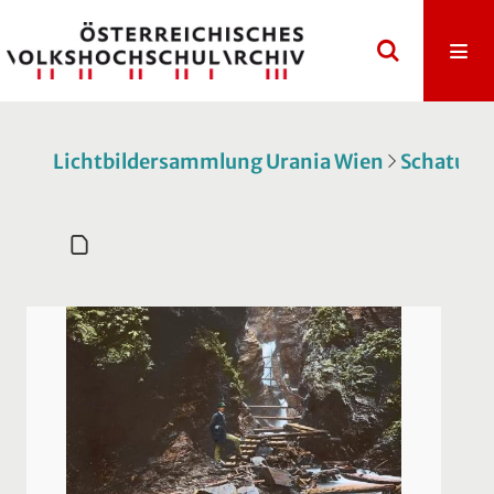
Lichtbildersammlung Urania Wien
Schatulle