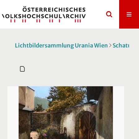
Lichtbildersammlung Urania Wien
Schatulle