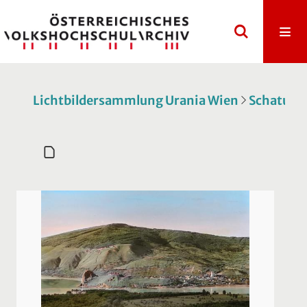
Lichtbildersammlung Urania Wien
Schatulle