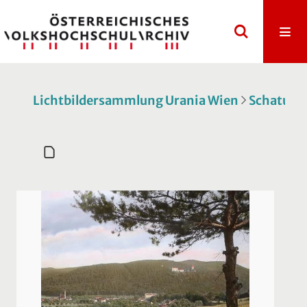
Lichtbildersammlung Urania Wien
Schatulle