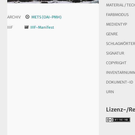
MATERIAL / TEC
FARBMODUS
ARCHIV
METS (OAI-PMH)
MEDIENTYP
IIIF
IIIF-Manifest
GENRE
SCHLAGWÖRTE
SIGNATUR
COPYRIGHT
INVENTARNUM
DOKUMENT-ID
URN
Lizenz-/R