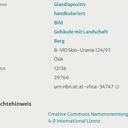
Glasdiapositiv
HNIK
handkoloriert
Bild
Gebäude mit Landschaft
Berg
R
B-VID Skio-Urania 124/93
ÖVA
12136
MER
29766
urn:nbn:at:at-vhsa-34747
echtehinweis
Creative Commons Namensnennung -
4.0 International Lizenz