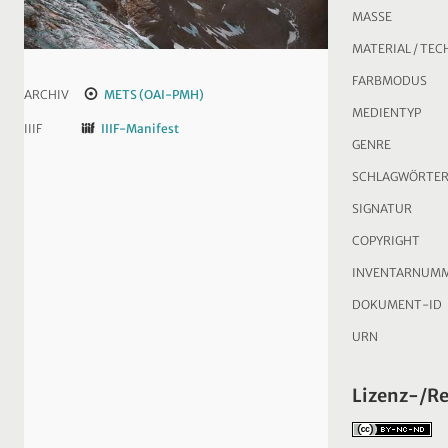
MASSE
MATERIAL / TEC
FARBMODUS
ARCHIV
METS (OAI-PMH)
MEDIENTYP
IIIF
IIIF-Manifest
GENRE
SCHLAGWÖRTE
SIGNATUR
COPYRIGHT
INVENTARNUM
DOKUMENT-ID
URN
Lizenz-/R