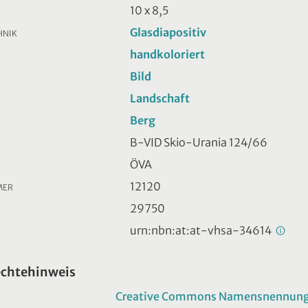
10 x 8,5
Glasdiapositiv
HNIK
handkoloriert
Bild
Landschaft
Berg
R
B-VID Skio-Urania 124/66
ÖVA
12120
MER
29750
urn:nbn:at:at-vhsa-34614
echtehinweis
Creative Commons Namensnennung -