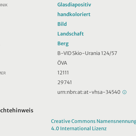
Glasdiapositiv
HNIK
handkoloriert
Bild
Landschaft
Berg
R
B-VID Skio-Urania 124/57
ÖVA
12111
MER
29741
urn:nbn:at:at-vhsa-34540
echtehinweis
Creative Commons Namensnennung -
4.0 International Lizenz