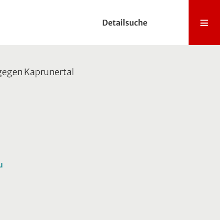
Detailsuche
gegen Kaprunertal
u