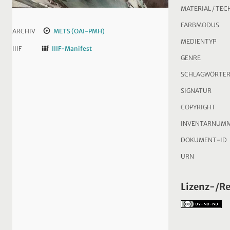
MATERIAL / TEC
FARBMODUS
ARCHIV
METS (OAI-PMH)
MEDIENTYP
IIIF
IIIF-Manifest
GENRE
SCHLAGWÖRTE
SIGNATUR
COPYRIGHT
INVENTARNUM
DOKUMENT-ID
URN
Lizenz-/R