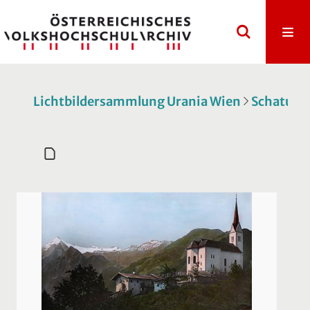
Lichtbildersammlung Urania Wien
Schatulle