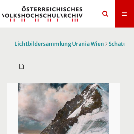
Lichtbildersammlung Urania Wien
Schatulle