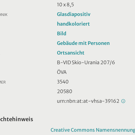
10 x 8,5
Glasdiapositiv
HNIK
handkoloriert
Bild
Gebäude mit Personen
Ortsansicht
R
B-VID Skio-Urania 207/6
ÖVA
3540
MER
20580
urn:nbn:at:at-vhsa-39162
echtehinweis
Creative Commons Namensnennung -