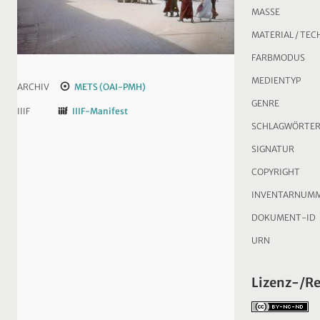
MASSE
MATERIAL / TEC
FARBMODUS
MEDIENTYP
ARCHIV
METS (OAI-PMH)
GENRE
IIIF
IIIF-Manifest
SCHLAGWÖRTE
SIGNATUR
COPYRIGHT
INVENTARNUM
DOKUMENT-ID
URN
Lizenz-/R