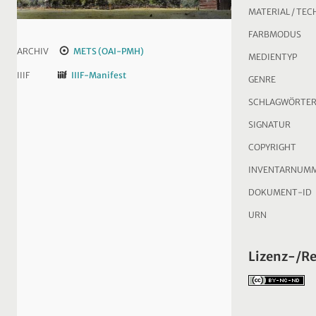
MATERIAL / TEC
FARBMODUS
ARCHIV
METS (OAI-PMH)
MEDIENTYP
IIIF
IIIF-Manifest
GENRE
SCHLAGWÖRTE
SIGNATUR
COPYRIGHT
INVENTARNUM
DOKUMENT-ID
URN
Lizenz-/R