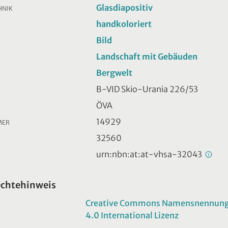
Glasdiapositiv
HNIK
handkoloriert
Bild
Landschaft mit Gebäuden
Bergwelt
R
B-VID Skio-Urania 226/53
ÖVA
14929
MER
32560
urn:nbn:at:at-vhsa-32043
echtehinweis
Creative Commons Namensnennung -
4.0 International Lizenz