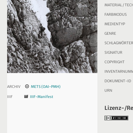
MATERIAL / TEC
FARBMODUS
MEDIENTYP
GENRE
SCHLAGWÖRTE
SIGNATUR
COPYRIGHT
INVENTARNUM
DOKUMENT-ID
ARCHIV
METS (OAI-PMH)
URN
IIIF
IIIF-Manifest
Lizenz-/R