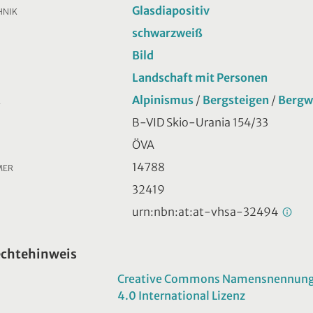
Glasdiapositiv
HNIK
schwarzweiß
Bild
Landschaft mit Personen
Alpinismus
/
Bergsteigen
/
Bergw
R
B-VID Skio-Urania 154/33
ÖVA
14788
MER
32419
urn:nbn:at:at-vhsa-32494
echtehinweis
Creative Commons Namensnennung -
4.0 International Lizenz