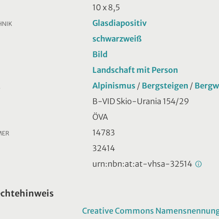
10 x 8,5
Glasdiapositiv
HNIK
schwarzweiß
Bild
Landschaft mit Person
Alpinismus
/
Bergsteigen
/
Bergw
R
B-VID Skio-Urania 154/29
ÖVA
14783
MER
32414
urn:nbn:at:at-vhsa-32514
echtehinweis
Creative Commons Namensnennung -