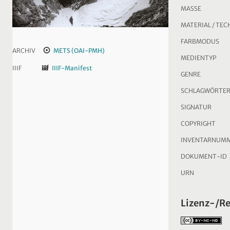
MASSE
MATERIAL / TEC
FARBMODUS
ARCHIV
METS (OAI-PMH)
MEDIENTYP
IIIF
IIIF-Manifest
GENRE
SCHLAGWÖRTE
SIGNATUR
COPYRIGHT
INVENTARNUM
DOKUMENT-ID
URN
Lizenz-/R