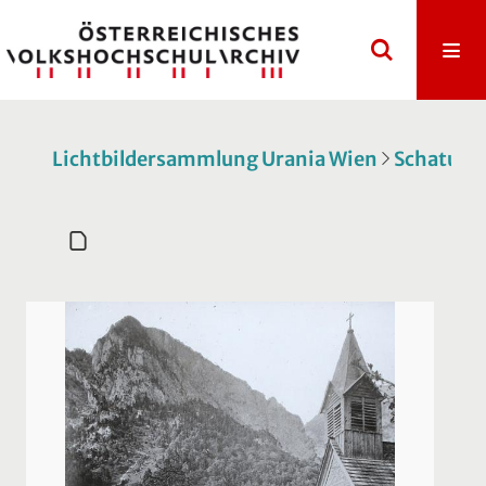
Lichtbildersammlung Urania Wien
Schatulle