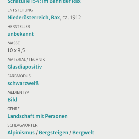
Schatulle 154: Im Bann der Rax
ENTSTEHUNG
Niederösterreich, Rax
, ca. 1912
HERSTELLER
unbekannt
MASSE
10 x 8,5
MATERIAL / TECHNIK
Glasdiapositiv
FARBMODUS
schwarzweiß
MEDIENTYP
Bild
GENRE
Landschaft mit Personen
SCHLAGWÖRTER
Alpinismus
/
Bergsteigen
/
Bergwelt