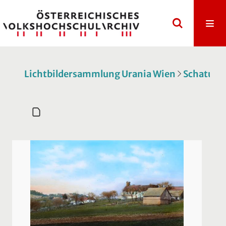
Lichtbildersammlung Urania Wien
Schatulle