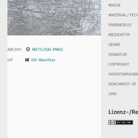
MASSE
MATERIAL / TEC
FARBMODUS
MEDIENTYP
GENRE
ARCHIV
METS (OAI-PMH)
SIGNATUR
IIIF
IIIF-Manifest
COPYRIGHT
INVENTARNUM
DOKUMENT-ID
URN
Lizenz-/R