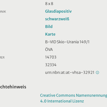
8 x 8
Glasdiapositiv
HNIK
schwarzweiß
Bild
Karte
B-VID Skio-Urania 149/1
ÖVA
14703
MER
32334
urn:nbn:at:at-vhsa-32921
echtehinweis
Creative Commons Namensnennung -
4.0 International Lizenz