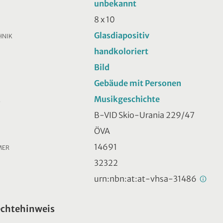
unbekannt
8 x 10
Glasdiapositiv
HNIK
handkoloriert
Bild
Gebäude mit Personen
Musikgeschichte
R
B-VID Skio-Urania 229/47
ÖVA
14691
MER
32322
urn:nbn:at:at-vhsa-31486
echtehinweis