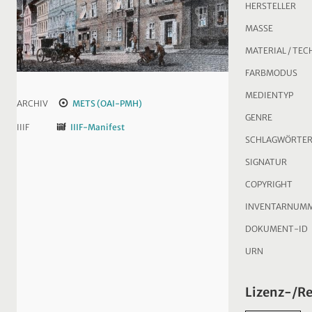
HERSTELLER
MASSE
MATERIAL / TEC
FARBMODUS
MEDIENTYP
ARCHIV
METS (OAI-PMH)
GENRE
IIIF
IIIF-Manifest
SCHLAGWÖRTE
SIGNATUR
COPYRIGHT
INVENTARNUM
DOKUMENT-ID
URN
Lizenz-/R