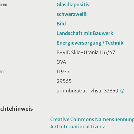
Glasdiapositiv
HNIK
schwarzweiß
Bild
Landschaft mit Bauwerk
Energieversorgung
/
Technik
R
B-VID Skio-Urania 116/47
ÖVA
11937
MER
29565
urn:nbn:at:at-vhsa-33859
echtehinweis
Creative Commons Namensnennung -
4.0 International Lizenz