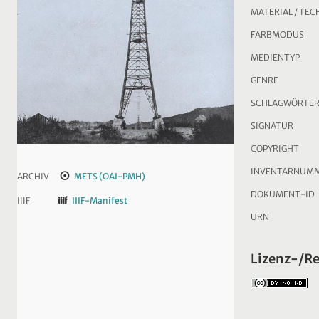
MATERIAL / TEC
FARBMODUS
MEDIENTYP
GENRE
SCHLAGWÖRTE
SIGNATUR
COPYRIGHT
INVENTARNUM
ARCHIV
METS (OAI-PMH)
DOKUMENT-ID
IIIF
IIIF-Manifest
URN
Lizenz-/R