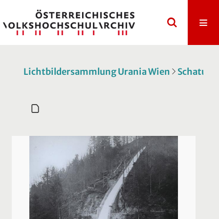
Lichtbildersammlung Urania Wien
Schatulle