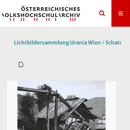
Lichtbildersammlung Urania Wien
Schatulle