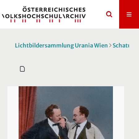
Lichtbildersammlung Urania Wien
Schatulle