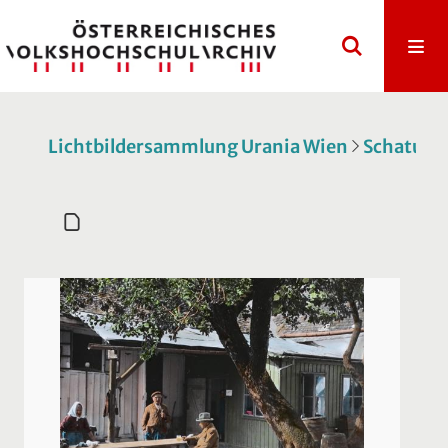
Lichtbildersammlung Urania Wien
Schatulle