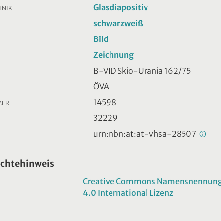
Glasdiapositiv
HNIK
schwarzweiß
Bild
Zeichnung
B-VID Skio-Urania 162/75
ÖVA
14598
MER
32229
urn:nbn:at:at-vhsa-28507
echtehinweis
Creative Commons Namensnennung -
4.0 International Lizenz