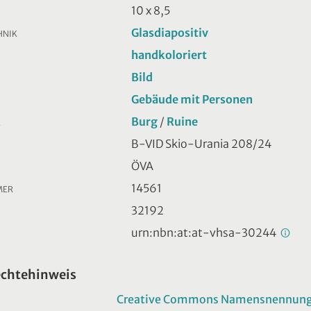
10 x 8,5
Glasdiapositiv
HNIK
handkoloriert
Bild
Gebäude mit Personen
Burg
/
Ruine
R
B-VID Skio-Urania 208/24
ÖVA
14561
MER
32192
urn:nbn:at:at-vhsa-30244
echtehinweis
Creative Commons Namensnennung -