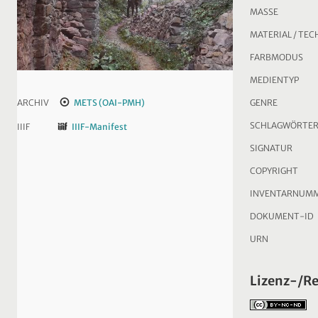
MASSE
MATERIAL / TEC
FARBMODUS
MEDIENTYP
GENRE
ARCHIV
METS (OAI-PMH)
SCHLAGWÖRTE
IIIF
IIIF-Manifest
SIGNATUR
COPYRIGHT
INVENTARNUM
DOKUMENT-ID
URN
Lizenz-/R