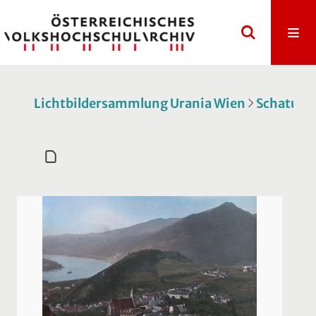
Lichtbildersammlung Urania Wien
Schatulle