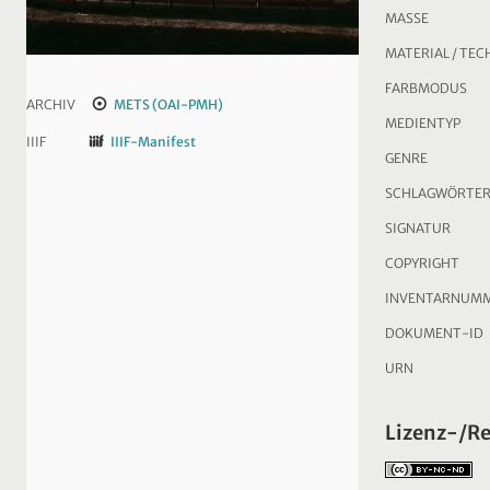
MASSE
MATERIAL / TEC
FARBMODUS
ARCHIV
METS (OAI-PMH)
MEDIENTYP
IIIF
IIIF-Manifest
GENRE
SCHLAGWÖRTE
SIGNATUR
COPYRIGHT
INVENTARNUM
DOKUMENT-ID
URN
Lizenz-/R