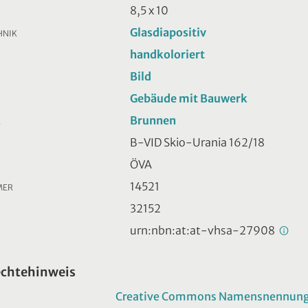
8,5 x 10
Glasdiapositiv
HNIK
handkoloriert
Bild
Gebäude mit Bauwerk
Brunnen
R
B-VID Skio-Urania 162/18
ÖVA
14521
MER
32152
urn:nbn:at:at-vhsa-27908
echtehinweis
Creative Commons Namensnennung -