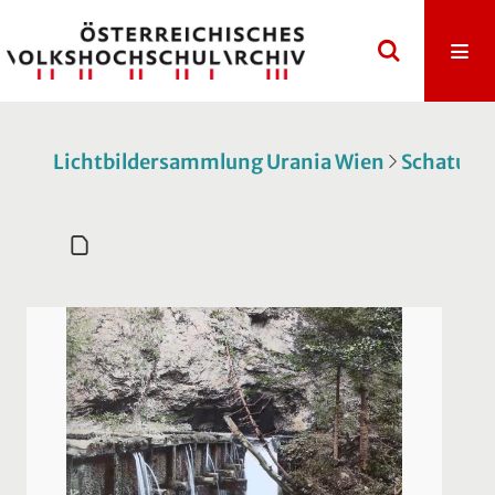
Lichtbildersammlung Urania Wien
Schatulle