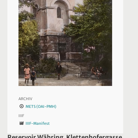
ARCHIV
METS (OAI-PMH)
IIIF
IIIF-Manifest
Reservoir Währing, Klettenhofergasse