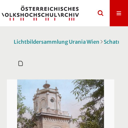
Lichtbildersammlung Urania Wien
Schatulle