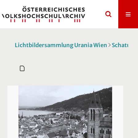
Lichtbildersammlung Urania Wien
Schatulle