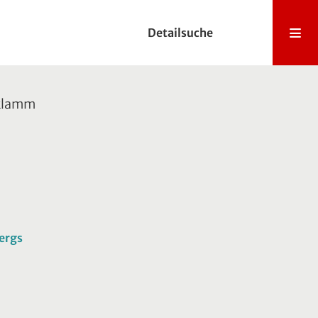
Detailsuche
hklamm
bergs