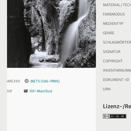
MATERIAL / TEC
FARBMODUS
MEDIENTYP
GENRE
SCHLAGWÖRTE
SIGNATUR
COPYRIGHT
INVENTARNUM
DOKUMENT-ID
ARCHIV
METS (OAI-PMH)
URN
IIIF
IIIF-Manifest
Lizenz-/R