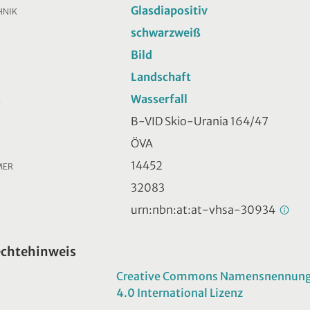
Glasdiapositiv
HNIK
schwarzweiß
Bild
Landschaft
Wasserfall
R
B-VID Skio-Urania 164/47
ÖVA
14452
MER
32083
urn:nbn:at:at-vhsa-30934
echtehinweis
Creative Commons Namensnennung -
4.0 International Lizenz