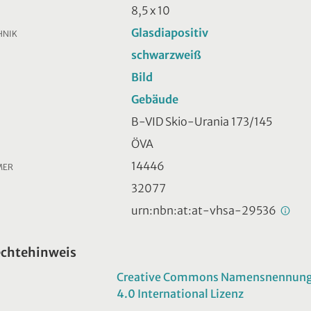
8,5 x 10
Glasdiapositiv
HNIK
schwarzweiß
Bild
Gebäude
B-VID Skio-Urania 173/145
ÖVA
14446
MER
32077
urn:nbn:at:at-vhsa-29536
echtehinweis
Creative Commons Namensnennung -
4.0 International Lizenz