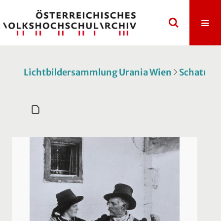
Lichtbildersammlung Urania Wien
Schatulle