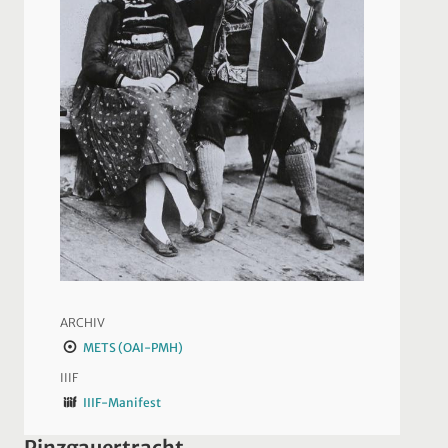
ARCHIV
METS (OAI-PMH)
IIIF
IIIF-Manifest
Pinzgauertracht