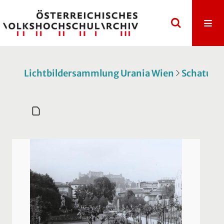
Lichtbildersammlung Urania Wien
Schatulle