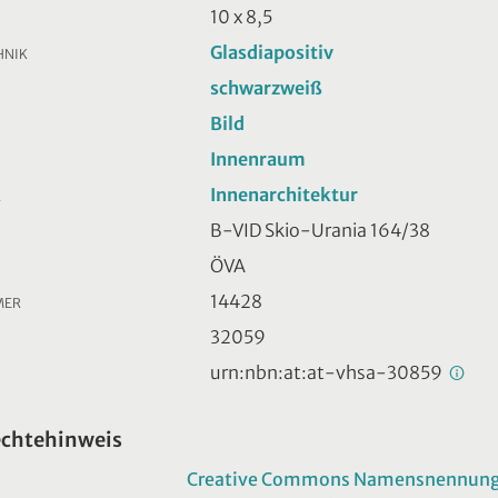
10 x 8,5
Glasdiapositiv
HNIK
schwarzweiß
Bild
Innenraum
Innenarchitektur
R
B-VID Skio-Urania 164/38
ÖVA
14428
MER
32059
urn:nbn:at:at-vhsa-30859
echtehinweis
Creative Commons Namensnennung -