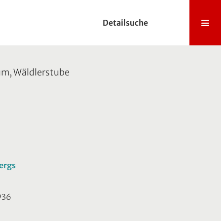
Detailsuche
m, Wäldlerstube
bergs
1936