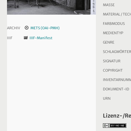
MASSE
MATERIAL / TEC
FARBMODUS
ARCHIV
METS (OAI-PMH)
MEDIENTYP
IIIF
IIIF-Manifest
GENRE
SCHLAGWÖRTE
SIGNATUR
COPYRIGHT
INVENTARNUM
DOKUMENT-ID
URN
Lizenz-/R