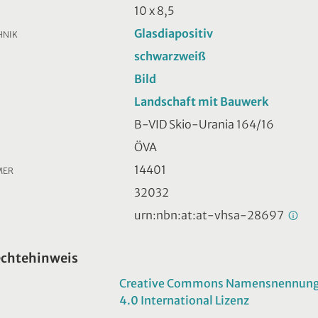
10 x 8,5
Glasdiapositiv
HNIK
schwarzweiß
Bild
Landschaft mit Bauwerk
B-VID Skio-Urania 164/16
ÖVA
14401
MER
32032
urn:nbn:at:at-vhsa-28697
echtehinweis
Creative Commons Namensnennung -
4.0 International Lizenz