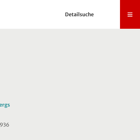
Detailsuche
bergs
 1936