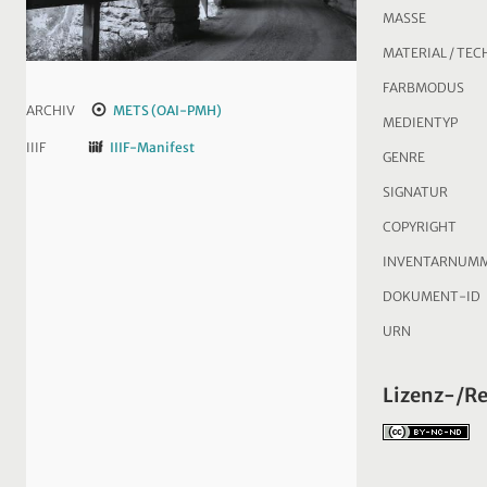
MASSE
MATERIAL / TEC
FARBMODUS
ARCHIV
METS (OAI-PMH)
MEDIENTYP
IIIF
IIIF-Manifest
GENRE
SIGNATUR
COPYRIGHT
INVENTARNUM
DOKUMENT-ID
URN
Lizenz-/R