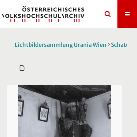
Lichtbildersammlung Urania Wien
Schatulle