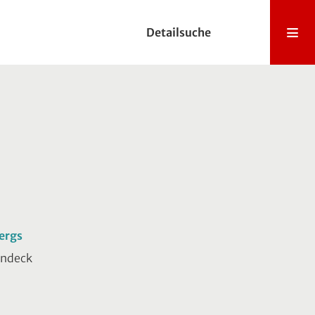
Detailsuche
bergs
andeck