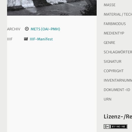
MASSE
MATERIAL / TEC
FARBMODUS
ARCHIV
METS (OAI-PMH)
MEDIENTYP
IIIF
IIIF-Manifest
GENRE
SCHLAGWÖRTE
SIGNATUR
COPYRIGHT
INVENTARNUM
DOKUMENT-ID
URN
Lizenz-/R