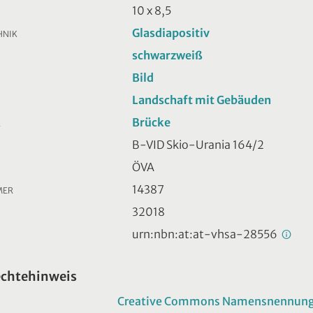
10 x 8,5
Glasdiapositiv
HNIK
schwarzweiß
Bild
Landschaft mit Gebäuden
Brücke
R
B-VID Skio-Urania 164/2
ÖVA
14387
MER
32018
urn:nbn:at:at-vhsa-28556
echtehinweis
Creative Commons Namensnennung -