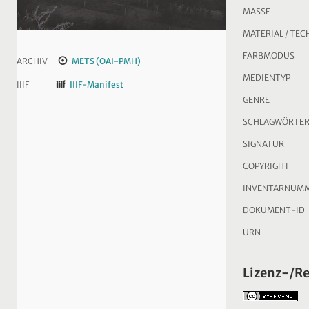
MASSE
MATERIAL / TEC
FARBMODUS
ARCHIV
METS (OAI-PMH)
MEDIENTYP
IIIF
IIIF-Manifest
GENRE
SCHLAGWÖRTE
SIGNATUR
COPYRIGHT
INVENTARNUM
DOKUMENT-ID
URN
Lizenz-/R