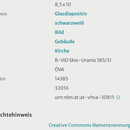
8,5 x 10
Glasdiapositiv
HNIK
schwarzweiß
Bild
Gebäude
Kirche
R
B-VID Skio-Urania 385/31
ÖVA
14385
MER
32016
urn:nbn:at:at-vhsa-30815
echtehinweis
Creative Commons Namensnennung -