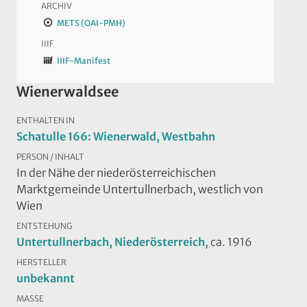
ARCHIV
METS (OAI-PMH)
IIIF
IIIF-Manifest
Wienerwaldsee
ENTHALTEN IN
Schatulle 166: Wienerwald, Westbahn
PERSON / INHALT
In der Nähe der niederösterreichischen
Marktgemeinde Untertullnerbach, westlich von
Wien
ENTSTEHUNG
Untertullnerbach, Niederösterreich
, ca. 1916
HERSTELLER
unbekannt
MASSE