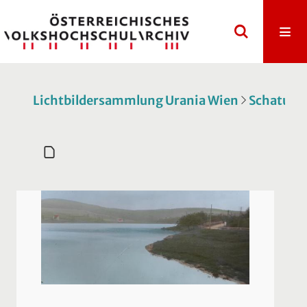
Lichtbildersammlung Urania Wien
Schatulle