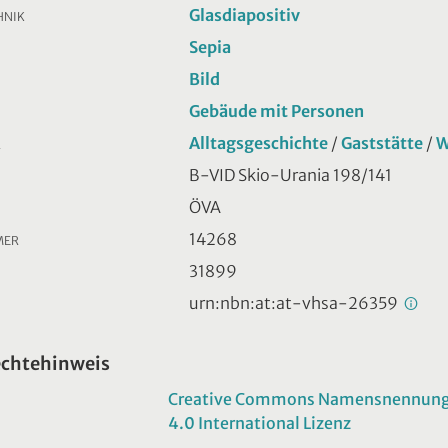
Glasdiapositiv
HNIK
Sepia
Bild
Gebäude mit Personen
Alltagsgeschichte
/
Gaststätte
/
W
R
B-VID Skio-Urania 198/141
ÖVA
14268
MER
31899
urn:nbn:at:at-vhsa-26359
echtehinweis
Creative Commons Namensnennung -
4.0 International Lizenz