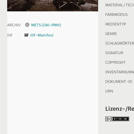
MATERIAL / TEC
FARBMODUS
MEDIENTYP
ARCHIV
METS (OAI-PMH)
GENRE
IIIF
IIIF-Manifest
SCHLAGWÖRTE
SIGNATUR
COPYRIGHT
INVENTARNUM
DOKUMENT-ID
URN
Lizenz-/R