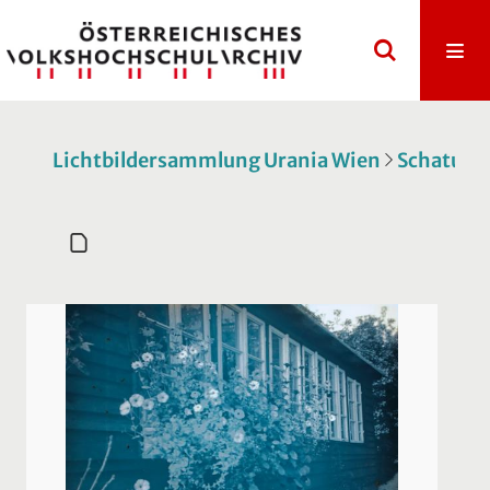
Lichtbildersammlung Urania Wien
Schatulle