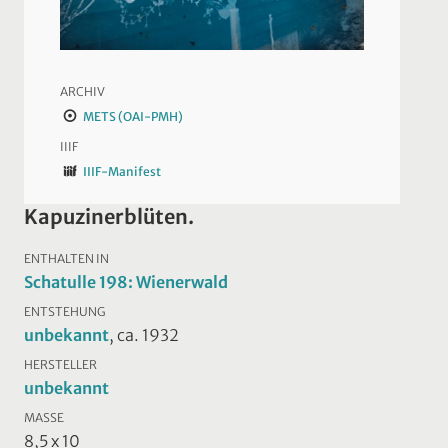
ARCHIV
METS (OAI-PMH)
IIIF
IIIF-Manifest
Kapuzinerblüten.
ENTHALTEN IN
Schatulle 198: Wienerwald
ENTSTEHUNG
unbekannt
, ca. 1932
HERSTELLER
unbekannt
MASSE
8,5 x 10