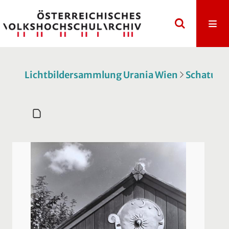
Lichtbildersammlung Urania Wien
Schatulle