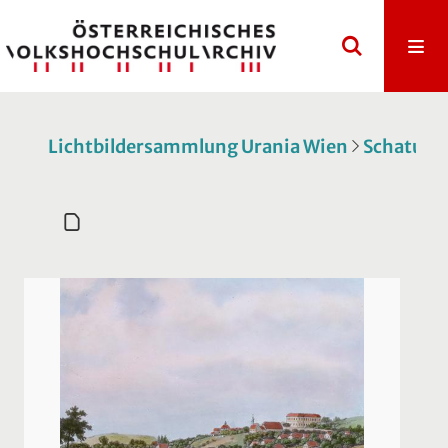
Lichtbildersammlung Urania Wien
Schatulle