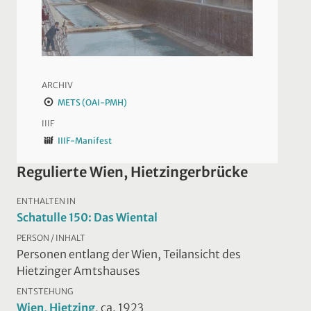
ARCHIV
METS (OAI-PMH)
IIIF
IIIF-Manifest
Regulierte Wien, Hietzingerbrücke
ENTHALTEN IN
Schatulle 150: Das Wiental
PERSON / INHALT
Personen entlang der Wien, Teilansicht des
Hietzinger Amtshauses
ENTSTEHUNG
Wien, Hietzing
, ca. 1923