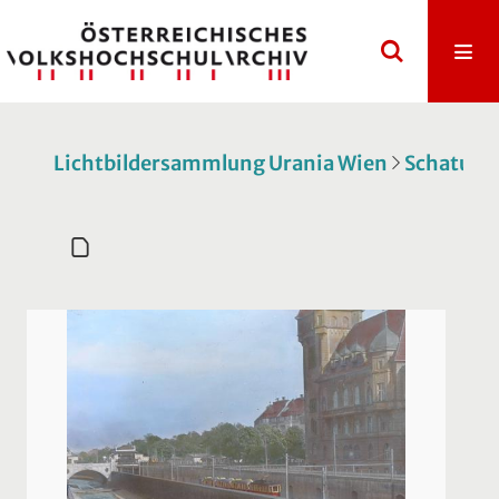
Lichtbildersammlung Urania Wien
Schatulle