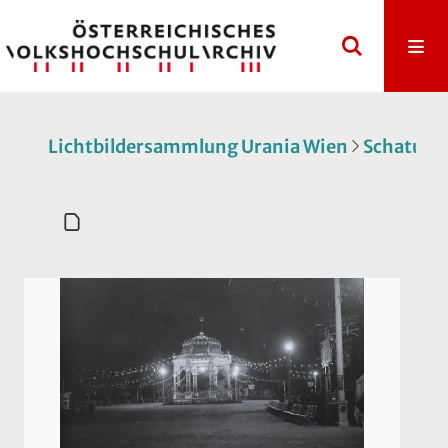
Lichtbildersammlung Urania Wien
Schatulle