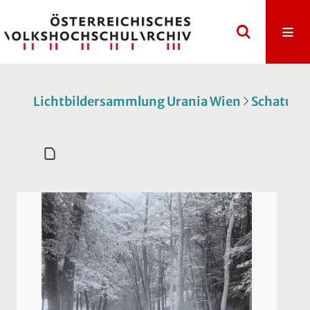
Lichtbildersammlung Urania Wien
Schatulle