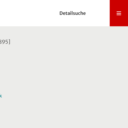
Detailsuche
1895]
k