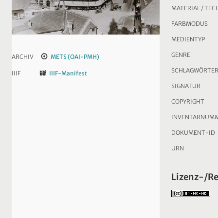
MATERIAL / TEC
FARBMODUS
MEDIENTYP
GENRE
ARCHIV
METS (OAI-PMH)
SCHLAGWÖRTE
IIIF
IIIF-Manifest
SIGNATUR
COPYRIGHT
INVENTARNUM
DOKUMENT-ID
URN
Lizenz-/R