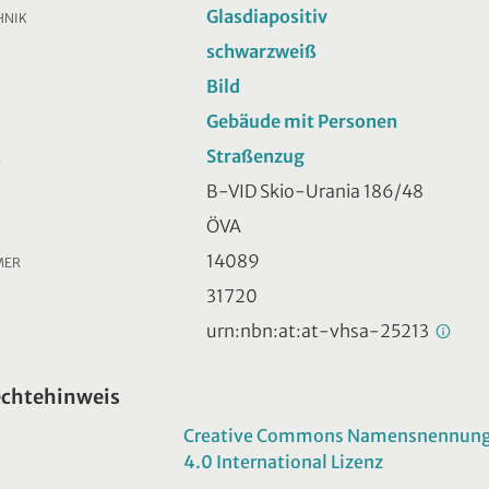
Glasdiapositiv
HNIK
schwarzweiß
Bild
Gebäude mit Personen
Straßenzug
R
B-VID Skio-Urania 186/48
ÖVA
14089
MER
31720
urn:nbn:at:at-vhsa-25213
echtehinweis
Creative Commons Namensnennung -
4.0 International Lizenz