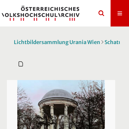
Lichtbildersammlung Urania Wien
Schatulle